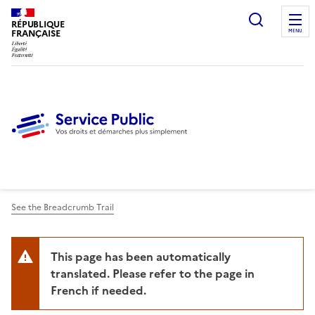
Ouvrir l
RÉPUBLIQUE
FRANÇAISE
MENU
See the Breadcrumb Trail
This page has been automatically
translated. Please refer to the page in
French if needed.