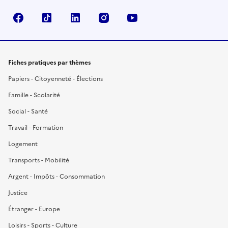
Facebook
TikTok
LinkedIn
Instagram
YouTube
Fiches pratiques par thèmes
Papiers - Citoyenneté - Élections
Famille - Scolarité
Social - Santé
Travail - Formation
Logement
Transports - Mobilité
Argent - Impôts - Consommation
Justice
Étranger - Europe
Loisirs - Sports - Culture