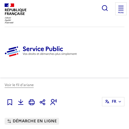
Ouvrir l
RÉPUBLIQUE
FRANÇAISE
MENU
Voir le fil d'ariane
FR
Ajouter à mes favoris
DÉMARCHE EN LIGNE