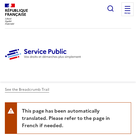
Ouvrir l
RÉPUBLIQUE
FRANÇAISE
MENU
See the Breadcrumb Trail
This page has been automatically
translated. Please refer to the page in
French if needed.