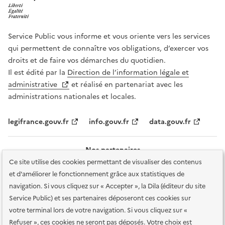
Service Public vous informe et vous oriente vers les services
qui permettent de connaître vos obligations, d’exercer vos
droits et de faire vos démarches du quotidien.
Il est édité par la
Direction de l’information légale et
administrative
et réalisé en partenariat avec les
administrations nationales et locales.
legifrance.gouv.fr
info.gouv.fr
data.gouv.fr
Nos partenaires
Ce site utilise des cookies permettant de visualiser des contenus
et d'améliorer le fonctionnement grâce aux statistiques de
navigation. Si vous cliquez sur « Accepter », la Dila (éditeur du site
Service Public) et ses partenaires déposeront ces cookies sur
votre terminal lors de votre navigation. Si vous cliquez sur «
Plan du site
Accessibilité : totalement conforme
Accessibilité des
Refuser », ces cookies ne seront pas déposés. Votre choix est