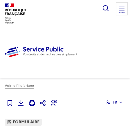
Ouvrir l
RÉPUBLIQUE
FRANÇAISE
MENU
Voir le fil d'ariane
FR
Ajouter à mes favoris
FORMULAIRE