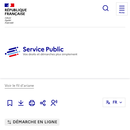
Ouvrir l
RÉPUBLIQUE
FRANÇAISE
MENU
Voir le fil d'ariane
FR
Ajouter à mes favoris
DÉMARCHE EN LIGNE