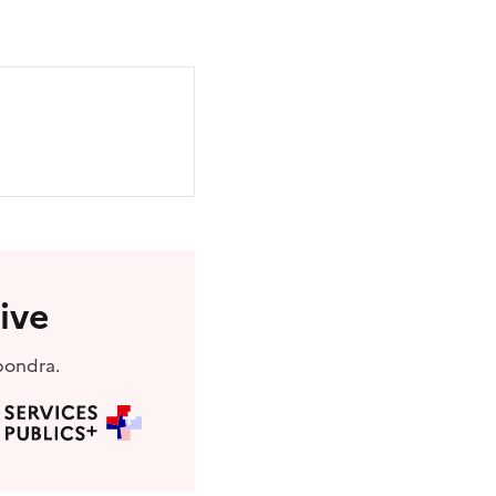
ive
pondra.