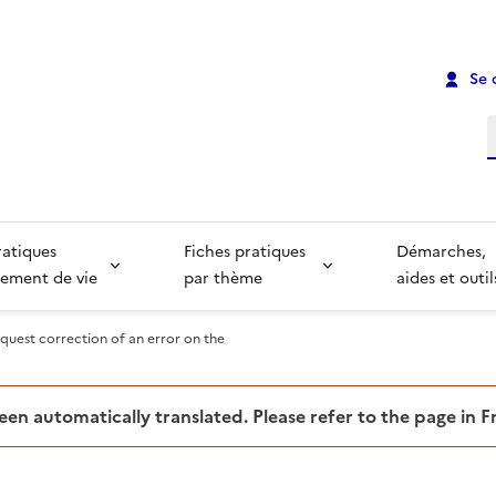
Se 
R
ratiques
Fiches pratiques
Démarches,
ement de vie
par thème
aides et outil
equest correction of an error on the
been automatically translated. Please refer to the page in 