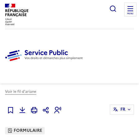
Ouvrir l
RÉPUBLIQUE
FRANÇAISE
MENU
Voir le fil d'ariane
FR
Ajouter à mes favoris
FORMULAIRE