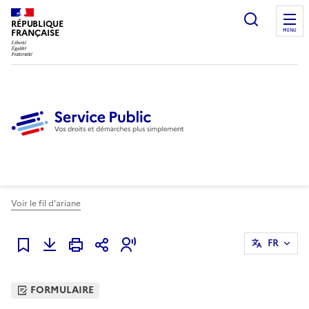
Ouvrir l
RÉPUBLIQUE
FRANÇAISE
MENU
Voir le fil d'ariane
FR
Ajouter à mes favoris
FORMULAIRE