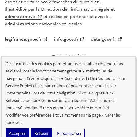
droits et de faire vos démarches du quotidien.
Il est édité par la
Direction de l’information légale et
administrative
et réalisé en partenariat avec les
administrations nationales et locales.
legifrance.gouv.fr
info.gouv.fr
data.gouv.fr
Nos partenaires
Ce site utilise des cookies permettant de visualiser des contenus
et d'améliorer le fonctionnement grâce aux statistiques de
navigation. Si vous cliquez sur « Accepter », la Dila (éditeur du site
Service Public) et ses partenaires déposeront ces cookies sur
votre terminal lors de votre navigation. Si vous cliquez sur «
Plan du site
Accessibilité : totalement conforme
Accessibilité des
Refuser », ces cookies ne seront pas déposés. Votre choix est
services en ligne
Mentions légales
Données personnelles et sécurité
conservé pendant 6 mois et vous pouvez être informé et
modifier vos préférences à tout moment sur la page « Gérer les
Conditions générales d'utilisation
Gestion des cookies
cookies »
Sauf mention contraire, tous les contenus de ce site sont sous
licence
Accepter
Refuser
Personnaliser
etalab-2.0