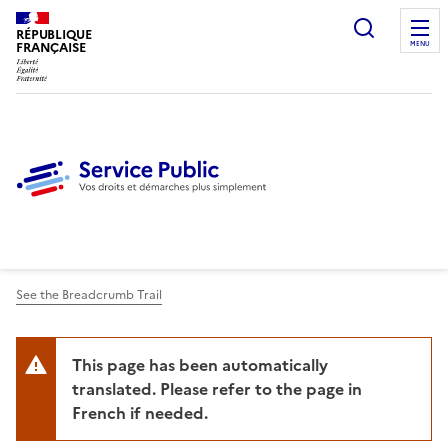
Ouvrir l
RÉPUBLIQUE
FRANÇAISE
MENU
See the Breadcrumb Trail
This page has been automatically
translated. Please refer to the page in
French if needed.