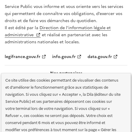
Service Public vous informe et vous oriente vers les services
qui permettent de connaître vos obligations, d’exercer vos
droits et de faire vos démarches du quotidien.
Il est édité par la
Direction de l’information légale et
administrative
et réalisé en partenariat avec les
administrations nationales et locales.
legifrance.gouv.fr
info.gouv.fr
data.gouv.fr
Nos partenaires
Ce site utilise des cookies permettant de visualiser des contenus
et d'améliorer le fonctionnement grâce aux statistiques de
navigation. Si vous cliquez sur « Accepter », la Dila (éditeur du site
Service Public) et ses partenaires déposeront ces cookies sur
votre terminal lors de votre navigation. Si vous cliquez sur «
Plan du site
Accessibilité : totalement conforme
Accessibilité des
Refuser », ces cookies ne seront pas déposés. Votre choix est
services en ligne
Mentions légales
Données personnelles et sécurité
conservé pendant 6 mois et vous pouvez être informé et
modifier vos préférences à tout moment sur la page « Gérer les
Conditions générales d'utilisation
Gestion des cookies