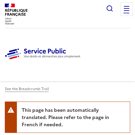
Ouvrir l
RÉPUBLIQUE
FRANÇAISE
MENU
See the Breadcrumb Trail
This page has been automatically
translated. Please refer to the page in
French if needed.