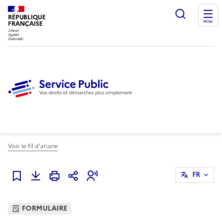
Ouvrir l
RÉPUBLIQUE
FRANÇAISE
MENU
Voir le fil d'ariane
FR
Ajouter à mes favoris
FORMULAIRE