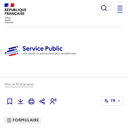
Ouvrir l
RÉPUBLIQUE
FRANÇAISE
MENU
Voir le fil d'ariane
FR
Ajouter à mes favoris
FORMULAIRE