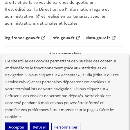
droits et de faire vos démarches du quotidien.
Il est édité par la
Direction de l’information légale et
administrative
et réalisé en partenariat avec les
administrations nationales et locales.
legifrance.gouv.fr
info.gouv.fr
data.gouv.fr
Nos partenaires
Ce site utilise des cookies permettant de visualiser des contenus
et d'améliorer le fonctionnement grâce aux statistiques de
navigation. Si vous cliquez sur « Accepter », la Dila (éditeur du site
Service Public) et ses partenaires déposeront ces cookies sur
votre terminal lors de votre navigation. Si vous cliquez sur «
Plan du site
Accessibilité : totalement conforme
Accessibilité des
Refuser », ces cookies ne seront pas déposés. Votre choix est
services en ligne
Mentions légales
Données personnelles et sécurité
conservé pendant 6 mois et vous pouvez être informé et
modifier vos préférences à tout moment sur la page « Gérer les
Conditions générales d'utilisation
Gestion des cookies
cookies »
Sauf mention contraire, tous les contenus de ce site sont sous
licence
Accepter
Refuser
Personnaliser