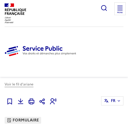
Ouvrir l
RÉPUBLIQUE
FRANÇAISE
MENU
Voir le fil d'ariane
FR
Ajouter à mes favoris
FORMULAIRE