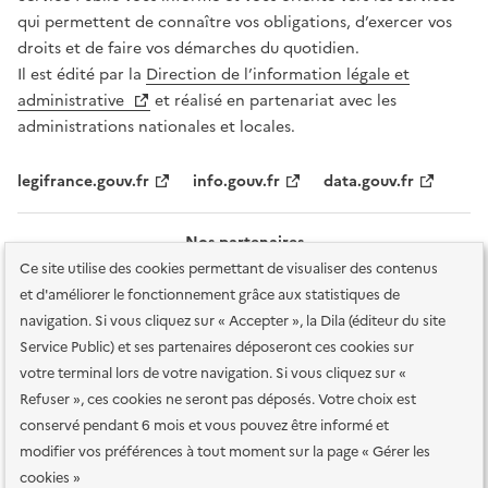
qui permettent de connaître vos obligations, d’exercer vos
droits et de faire vos démarches du quotidien.
Il est édité par la
Direction de l’information légale et
administrative
et réalisé en partenariat avec les
administrations nationales et locales.
legifrance.gouv.fr
info.gouv.fr
data.gouv.fr
Nos partenaires
Ce site utilise des cookies permettant de visualiser des contenus
et d'améliorer le fonctionnement grâce aux statistiques de
navigation. Si vous cliquez sur « Accepter », la Dila (éditeur du site
Service Public) et ses partenaires déposeront ces cookies sur
votre terminal lors de votre navigation. Si vous cliquez sur «
Plan du site
Accessibilité : totalement conforme
Accessibilité des
Refuser », ces cookies ne seront pas déposés. Votre choix est
services en ligne
Mentions légales
Données personnelles et sécurité
conservé pendant 6 mois et vous pouvez être informé et
modifier vos préférences à tout moment sur la page « Gérer les
Conditions générales d'utilisation
Gestion des cookies
cookies »