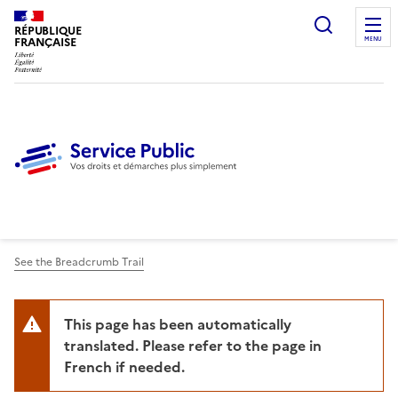
Ouvrir l
RÉPUBLIQUE
FRANÇAISE
MENU
See the Breadcrumb Trail
This page has been automatically
translated. Please refer to the page in
French if needed.