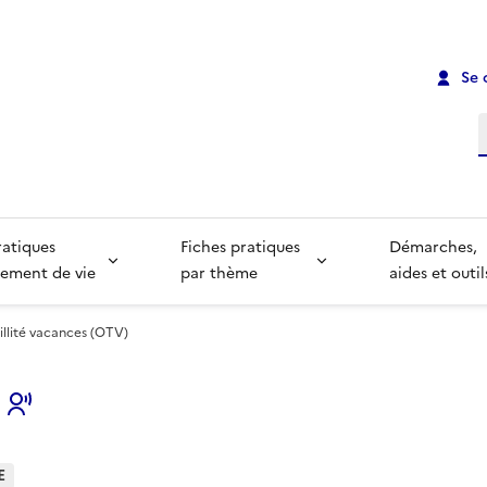
Se 
R
ratiques
Fiches pratiques
Démarches,
ement de vie
par thème
aides et outil
uillité vacances (OTV)
s
E