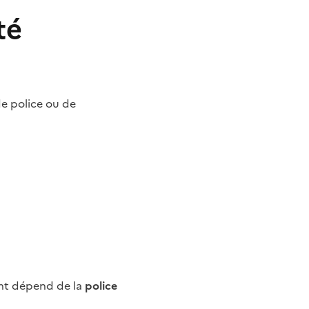
té
de police ou de
nt dépend de la
police