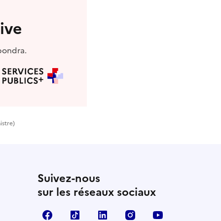
ive
pondra.
istre)
Suivez-nous
sur les réseaux sociaux
Facebook
TikTok
LinkedIn
Instagram
YouTube