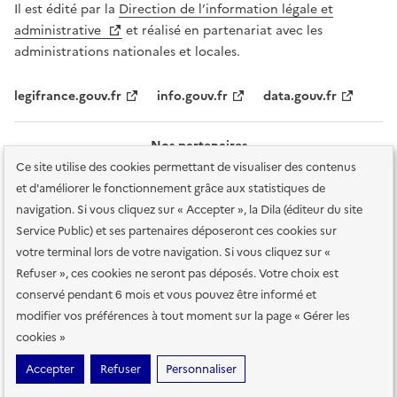
Il est édité par la
Direction de l’information légale et
administrative
et réalisé en partenariat avec les
administrations nationales et locales.
legifrance.gouv.fr
info.gouv.fr
data.gouv.fr
Nos partenaires
Ce site utilise des cookies permettant de visualiser des contenus
et d'améliorer le fonctionnement grâce aux statistiques de
navigation. Si vous cliquez sur « Accepter », la Dila (éditeur du site
Service Public) et ses partenaires déposeront ces cookies sur
votre terminal lors de votre navigation. Si vous cliquez sur «
Plan du site
Accessibilité : totalement conforme
Accessibilité des
Refuser », ces cookies ne seront pas déposés. Votre choix est
services en ligne
Mentions légales
Données personnelles et sécurité
conservé pendant 6 mois et vous pouvez être informé et
modifier vos préférences à tout moment sur la page « Gérer les
Conditions générales d'utilisation
Gestion des cookies
cookies »
Sauf mention contraire, tous les contenus de ce site sont sous
licence
Accepter
Refuser
Personnaliser
etalab-2.0