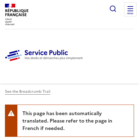
Ouvrir l
RÉPUBLIQUE
FRANÇAISE
MENU
See the Breadcrumb Trail
This page has been automatically
translated. Please refer to the page in
French if needed.