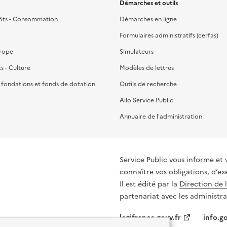
Démarches et outils
ôts - Consommation
Démarches en ligne
Formulaires administratifs (cerfas)
urope
Simulateurs
ts - Culture
Modèles de lettres
, fondations et fonds de dotation
Outils de recherche
Allo Service Public
Annuaire de l'administration
Service Public vous informe et 
connaître vos obligations, d’ex
Il est édité par la
Direction de 
partenariat avec les administra
legifrance.gouv.fr
info.go