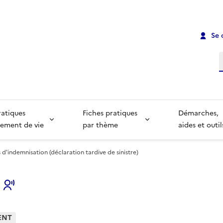
Se 
R
ratiques
Fiches pratiques
Démarches,
ement de vie
par thème
aides et outil
s d'indemnisation (déclaration tardive de sinistre)
s
ENT