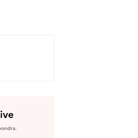
ive
pondra.