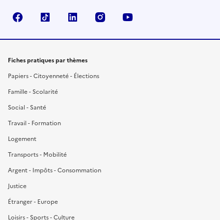
Facebook
TikTok
LinkedIn
Instagram
YouTube
Fiches pratiques par thèmes
Papiers - Citoyenneté - Élections
Famille - Scolarité
Social - Santé
Travail - Formation
Logement
Transports - Mobilité
Argent - Impôts - Consommation
Justice
Étranger - Europe
Loisirs - Sports - Culture