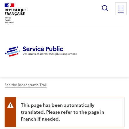
Ouvrir l
RÉPUBLIQUE
FRANÇAISE
MENU
See the Breadcrumb Trail
This page has been automatically
translated. Please refer to the page in
French if needed.