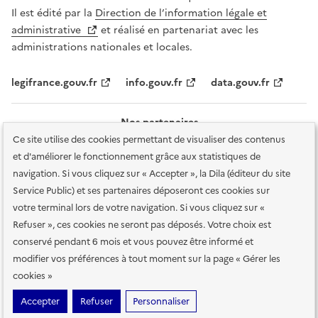
Il est édité par la
Direction de l’information légale et
administrative
et réalisé en partenariat avec les
administrations nationales et locales.
legifrance.gouv.fr
info.gouv.fr
data.gouv.fr
Nos partenaires
Ce site utilise des cookies permettant de visualiser des contenus
et d'améliorer le fonctionnement grâce aux statistiques de
navigation. Si vous cliquez sur « Accepter », la Dila (éditeur du site
Service Public) et ses partenaires déposeront ces cookies sur
votre terminal lors de votre navigation. Si vous cliquez sur «
Plan du site
Accessibilité : totalement conforme
Accessibilité des
Refuser », ces cookies ne seront pas déposés. Votre choix est
services en ligne
Mentions légales
Données personnelles et sécurité
conservé pendant 6 mois et vous pouvez être informé et
modifier vos préférences à tout moment sur la page « Gérer les
Conditions générales d'utilisation
Gestion des cookies
cookies »
Sauf mention contraire, tous les contenus de ce site sont sous
licence
Accepter
Refuser
Personnaliser
etalab-2.0