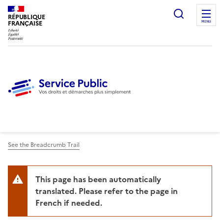
Ouvrir l
RÉPUBLIQUE
FRANÇAISE
MENU
See the Breadcrumb Trail
This page has been automatically
translated. Please refer to the page in
French if needed.