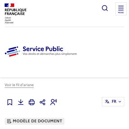
Ouvrir l
RÉPUBLIQUE
FRANÇAISE
MENU
Voir le fil d'ariane
FR
Ajouter à mes favoris
MODÈLE DE DOCUMENT