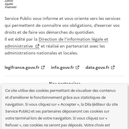
Service Public vous informe et vous oriente vers les services
qui permettent de connaître vos obligations, d’exercer vos
droits et de faire vos démarches du quotidien.
Il est édité par la
Direction de l’information légale et
administrative
et réalisé en partenariat avec les
administrations nationales et locales.
legifrance.gouv.fr
info.gouv.fr
data.gouv.fr
Nos partenaires
Ce site utilise des cookies permettant de visualiser des contenus
et d'améliorer le fonctionnement grâce aux statistiques de
navigation. Si vous cliquez sur « Accepter », la Dila (éditeur du site
Service Public) et ses partenaires déposeront ces cookies sur
votre terminal lors de votre navigation. Si vous cliquez sur «
Plan du site
Accessibilité : totalement conforme
Accessibilité des
Refuser », ces cookies ne seront pas déposés. Votre choix est