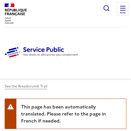
Ouvrir l
RÉPUBLIQUE
FRANÇAISE
MENU
See the Breadcrumb Trail
This page has been automatically
translated. Please refer to the page in
French if needed.