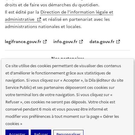
droits et de faire vos démarches du quotidien.
Il est édité par la
Direction de l’information légale et
administrative
et réalisé en partenariat avec les
administrations nationales et locales.
legifrance.gouv.fr
info.gouv.fr
data.gouv.fr
Nos partenaires
Ce site utilise des cookies permettant de visualiser des contenus
et d'améliorer le fonctionnement grâce aux statistiques de
navigation. Si vous cliquez sur « Accepter », la Dila (éditeur du site
Service Public) et ses partenaires déposeront ces cookies sur
votre terminal lors de votre navigation. Si vous cliquez sur «
Plan du site
Accessibilité : totalement conforme
Accessibilité des
Refuser », ces cookies ne seront pas déposés. Votre choix est
services en ligne
Mentions légales
Données personnelles et sécurité
conservé pendant 6 mois et vous pouvez être informé et
modifier vos préférences à tout moment sur la page « Gérer les
Conditions générales d'utilisation
Gestion des cookies
cookies »
Sauf mention contraire, tous les contenus de ce site sont sous
licence
Accepter
Refuser
Personnaliser