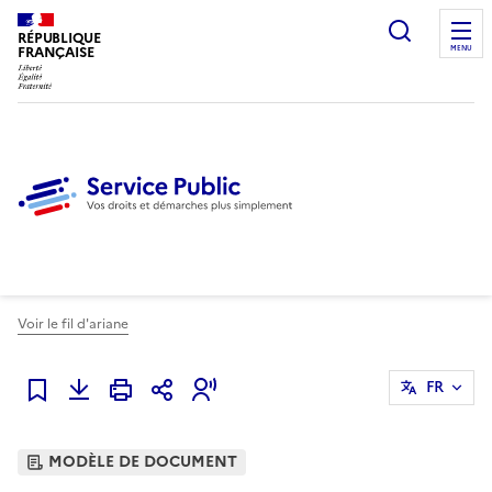
Ouvrir l
RÉPUBLIQUE
FRANÇAISE
MENU
Voir le fil d'ariane
FR
Ajouter à mes favoris
MODÈLE DE DOCUMENT