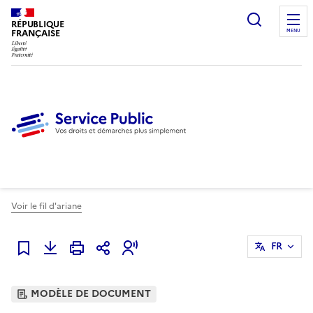
Ouvrir l
RÉPUBLIQUE
FRANÇAISE
MENU
Voir le fil d'ariane
FR
Ajouter à mes favoris
MODÈLE DE DOCUMENT