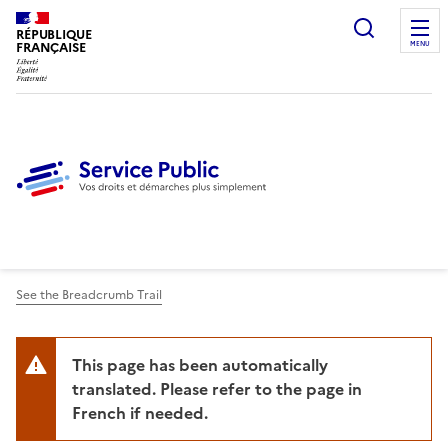
Ouvrir l
RÉPUBLIQUE
FRANÇAISE
MENU
See the Breadcrumb Trail
This page has been automatically
translated. Please refer to the page in
French if needed.