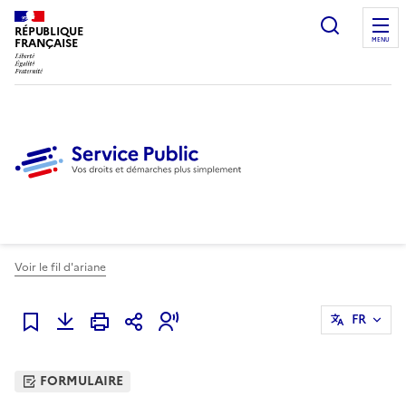
Ouvrir l
RÉPUBLIQUE
FRANÇAISE
MENU
Voir le fil d'ariane
FR
Ajouter à mes favoris
FORMULAIRE