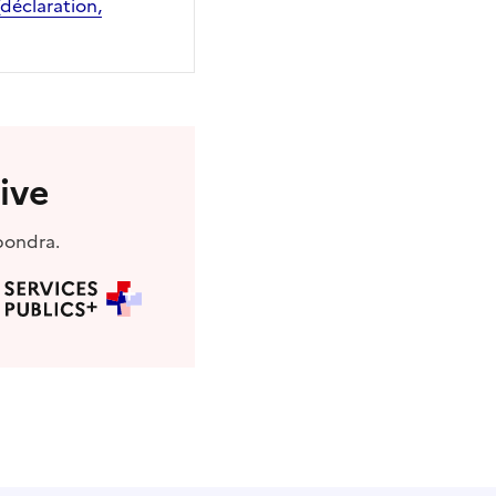
(déclaration,
ive
pondra.