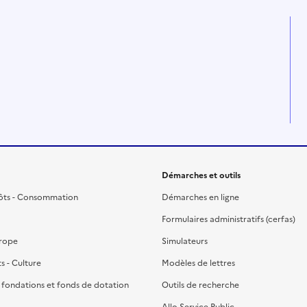
Démarches et outils
ôts - Consommation
Démarches en ligne
Formulaires administratifs (cerfas)
urope
Simulateurs
ts - Culture
Modèles de lettres
, fondations et fonds de dotation
Outils de recherche
Allo Service Public