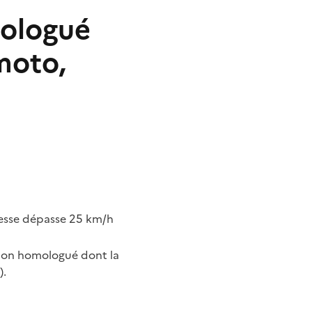
mologué
moto,
tesse dépasse 25 km/h
 non homologué dont la
).