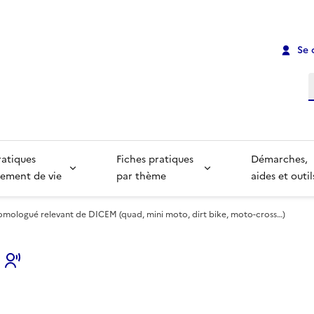
Se 
R
ratiques
Fiches pratiques
Démarches,
ement de vie
par thème
aides et outil
omologué relevant de DICEM (quad, mini moto, dirt bike, moto-cross…)
s