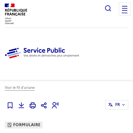
Ouvrir l
RÉPUBLIQUE
FRANÇAISE
MENU
Voir le fil d'ariane
FR
Ajouter à mes favoris
FORMULAIRE