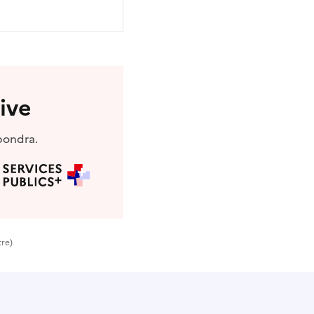
ive
pondra.
tre)