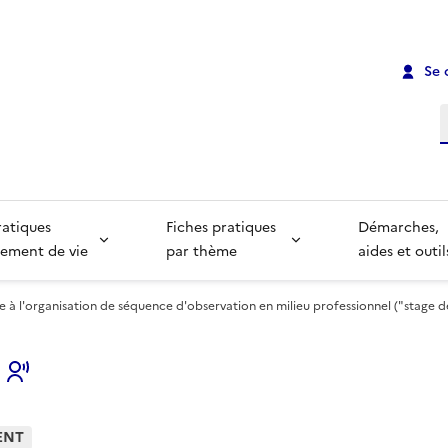
Se 
R
ratiques
Fiches pratiques
Démarches,
ement de vie
par thème
aides et outil
 à l'organisation de séquence d'observation en milieu professionnel ("stage d
s
ENT