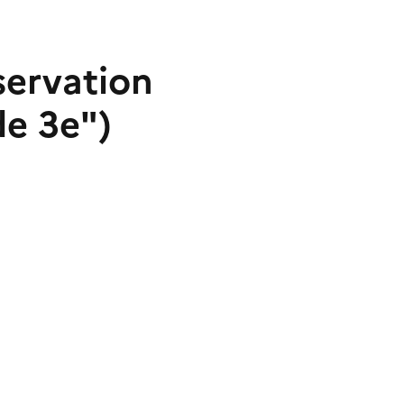
servation
de 3e")