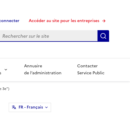
connecter
Accéder au site pour les entreprises
echerche
Recherche
Annuaire
Contacter
s
de l’administration
Service Public
e 3e")
FR
- Français