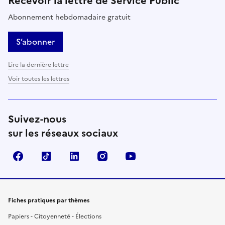
Recevoir la lettre de Service Public
Abonnement hebdomadaire gratuit
S’abonner
Lire la dernière lettre
Voir toutes les lettres
Suivez-nous
sur les réseaux sociaux
Facebook
TikTok
LinkedIn
Instagram
YouTube
Fiches pratiques par thèmes
Papiers - Citoyenneté - Élections