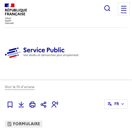
Ouvrir l
RÉPUBLIQUE
FRANÇAISE
MENU
Voir le fil d'ariane
FR
Ajouter à mes favoris
FORMULAIRE