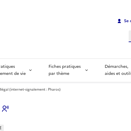
Se 
R
ratiques
Fiches pratiques
Démarches,
ement de vie
par thème
aides et outil
llégal (internet-signalement : Pharos)
s
E