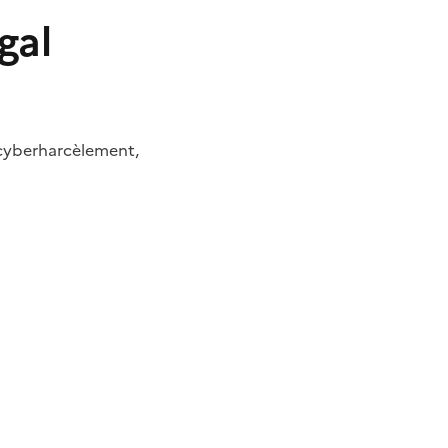
gal
 cyberharcèlement,