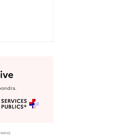
ive
pondra.
nistre)