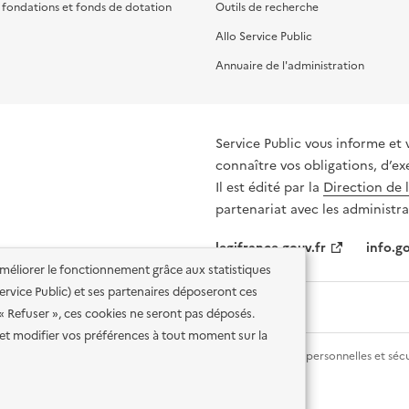
, fondations et fonds de dotation
Outils de recherche
Allo Service Public
Annuaire de l'administration
Service Public vous informe et 
connaître vos obligations, d’ex
Il est édité par la
Direction de 
partenariat avec les administra
legifrance.gouv.fr
info.go
'améliorer le fonctionnement grâce aux statistiques
 Service Public) et ses partenaires déposeront ces
 « Refuser », ces cookies ne seront pas déposés.
et modifier vos préférences à tout moment sur la
lité des services en ligne
Mentions légales
Données personnelles et sécu