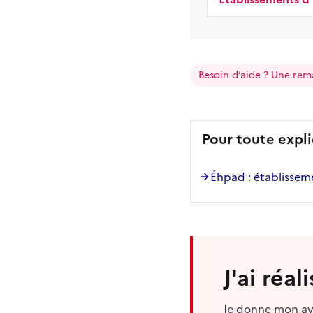
Besoin d’aide ? Une rem
Pour toute expli
Éhpad : établisse
J'ai réa
Je donne mon avi