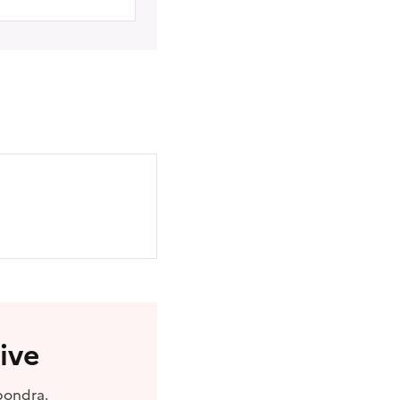
ive
pondra.