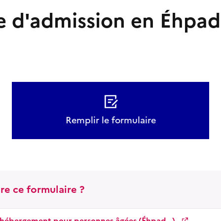
 d'admission en Éhpad
Remplir le formulaire
re ce formulaire ?
'hébergement pour personnes âgées (Éhpad...)