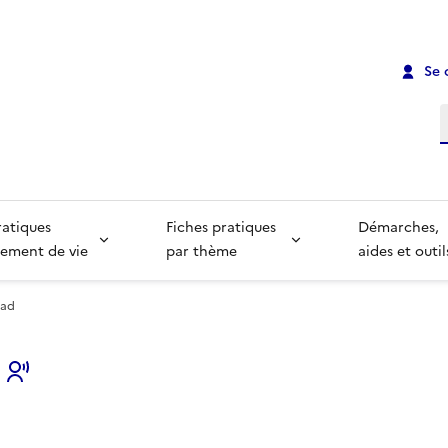
Se 
R
ratiques
Fiches pratiques
Démarches,
ement de vie
par thème
aides et outil
pad
s