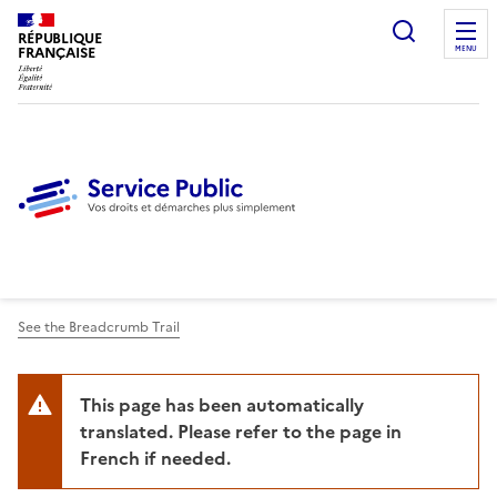
Ouvrir l
RÉPUBLIQUE
FRANÇAISE
MENU
See the Breadcrumb Trail
This page has been automatically
translated. Please refer to the page in
French if needed.