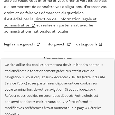
Service Public vous informe et vous oriente vers les services
qui permettent de connaître vos obligations, d’exercer vos
droits et de faire vos démarches du quotidien.
Il est édité par la
Direction de l’information légale et
administrative
et réalisé en partenariat avec les
administrations nationales et locales.
legifrance.gouv.fr
info.gouv.fr
data.gouv.fr
Nos partenaires
Ce site utilise des cookies permettant de visualiser des contenus
et d'améliorer le fonctionnement grâce aux statistiques de
navigation. Si vous cliquez sur « Accepter », la Dila (éditeur du site
Service Public) et ses partenaires déposeront ces cookies sur
votre terminal lors de votre navigation. Si vous cliquez sur «
Plan du site
Accessibilité : totalement conforme
Accessibilité des
Refuser », ces cookies ne seront pas déposés. Votre choix est
services en ligne
Mentions légales
Données personnelles et sécurité
conservé pendant 6 mois et vous pouvez être informé et
modifier vos préférences à tout moment sur la page « Gérer les
Conditions générales d'utilisation
Gestion des cookies
cookies »