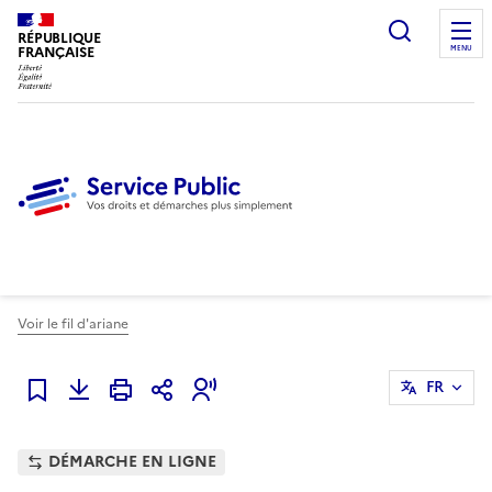
Ouvrir l
RÉPUBLIQUE
FRANÇAISE
MENU
Voir le fil d'ariane
FR
Ajouter à mes favoris
DÉMARCHE EN LIGNE