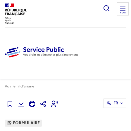
Ouvrir l
RÉPUBLIQUE
FRANÇAISE
MENU
Voir le fil d'ariane
FR
Ajouter à mes favoris
FORMULAIRE