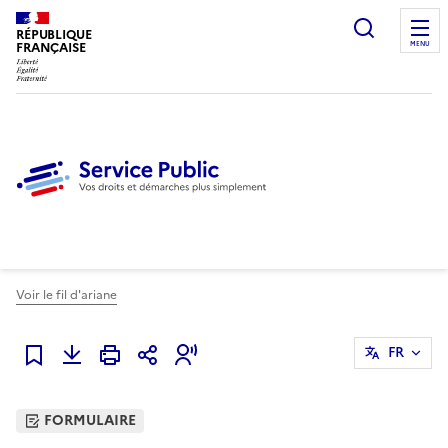
Ouvrir l
RÉPUBLIQUE
FRANÇAISE
MENU
Voir le fil d'ariane
FR
Ajouter à mes favoris
FORMULAIRE