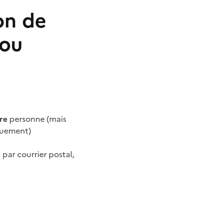
on de
 ou
re
personne (mais
quement)
t par courrier postal,