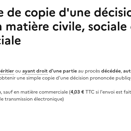
de copie d'une décisi
n matière civile, sociale
iale
éritier
ou
ayant droit
d'une partie
au procès
décédée
,
aut
btenir une simple copie d'une décision
prononcée publi
e
, sauf en matière commerciale (
4,03 €
TTC si l'envoi est fai
e transmission électronique)