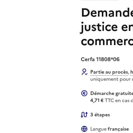
Demande 
justice e
commerc
Cerfa 11808*06
Partie au procès
,
h
uniquement pour o
Démarche gratuit
4,71 €
TTC en cas d
3 étapes
Langue
française