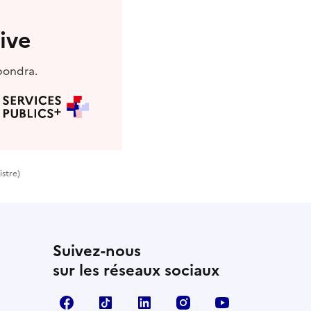
ive
pondra.
istre)
Suivez-nous
sur les réseaux sociaux
Facebook
TikTok
LinkedIn
Instagram
YouTube