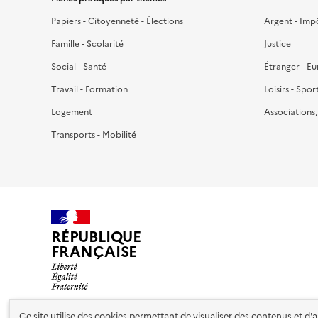
Papiers - Citoyenneté - Élections
Argent - Imp
Famille - Scolarité
Justice
Social - Santé
Étranger - E
Travail - Formation
Loisirs - Spor
Logement
Associations
Transports - Mobilité
RÉPUBLIQUE
FRANÇAISE
Ce site utilise des cookies permettant de visualiser des contenus et d