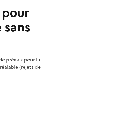
 pour
 sans
e préavis pour lui
éalable (rejets de