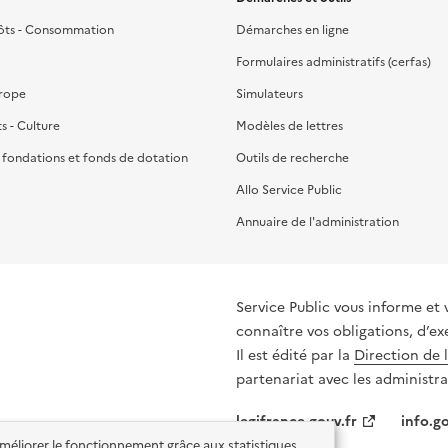
ôts - Consommation
Démarches en ligne
Formulaires administratifs (cerfas)
urope
Simulateurs
ts - Culture
Modèles de lettres
, fondations et fonds de dotation
Outils de recherche
Allo Service Public
Annuaire de l'administration
Service Public vous informe et 
connaître vos obligations, d’ex
Il est édité par la
Direction de 
partenariat avec les administra
legifrance.gouv.fr
info.go
'améliorer le fonctionnement grâce aux statistiques