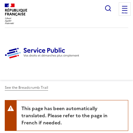
Ouvrir l
RÉPUBLIQUE
FRANÇAISE
MENU
See the Breadcrumb Trail
This page has been automatically
translated. Please refer to the page in
French if needed.