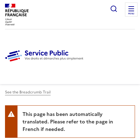
Ouvrir l
RÉPUBLIQUE
FRANÇAISE
MENU
See the Breadcrumb Trail
This page has been automatically
translated. Please refer to the page in
French if needed.