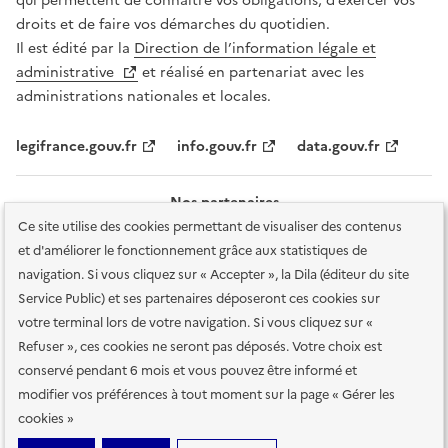
qui permettent de connaître vos obligations, d’exercer vos
droits et de faire vos démarches du quotidien.
Il est édité par la
Direction de l’information légale et
administrative
et réalisé en partenariat avec les
administrations nationales et locales.
legifrance.gouv.fr
info.gouv.fr
data.gouv.fr
Nos partenaires
Ce site utilise des cookies permettant de visualiser des contenus
et d'améliorer le fonctionnement grâce aux statistiques de
navigation. Si vous cliquez sur « Accepter », la Dila (éditeur du site
Service Public) et ses partenaires déposeront ces cookies sur
votre terminal lors de votre navigation. Si vous cliquez sur «
Plan du site
Accessibilité : totalement conforme
Accessibilité des
Refuser », ces cookies ne seront pas déposés. Votre choix est
services en ligne
Mentions légales
Données personnelles et sécurité
conservé pendant 6 mois et vous pouvez être informé et
modifier vos préférences à tout moment sur la page « Gérer les
Conditions générales d'utilisation
Gestion des cookies
cookies »
Sauf mention contraire, tous les contenus de ce site sont sous
licence