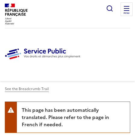
Ouvrir l
RÉPUBLIQUE
FRANÇAISE
MENU
See the Breadcrumb Trail
This page has been automatically
translated. Please refer to the page in
French if needed.