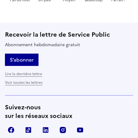
Cette page ne pas m'a pas du tout été utile
Cette page m'a été un peu utile
Cette page m'a été moyennement 
Cette page m'a été très 
Cette page m'
Recevoir la lettre de Service Public
Abonnement hebdomadaire gratuit
S’abonner
Lire la dernière lettre
Voir toutes les lettres
Suivez-nous
sur les réseaux sociaux
Facebook
TikTok
LinkedIn
Instagram
YouTube