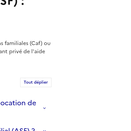
SF) :
ns familiales (Caf) ou
ant privé de l'aide
Tout déplier
llocation de
ial (ASF) ?