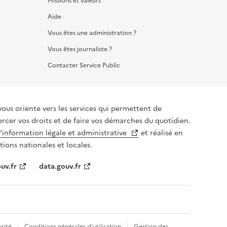
Missions et valeurs
Aide
Vous êtes une administration ?
Vous êtes journaliste ?
Contacter Service Public
vous oriente vers les services qui permettent de
ercer vos droits et de faire vos démarches du quotidien.
l’information légale et administrative
et réalisé en
tions nationales et locales.
uv.fr
data.gouv.fr
rité
Conditions générales d'utilisation
Gestion des