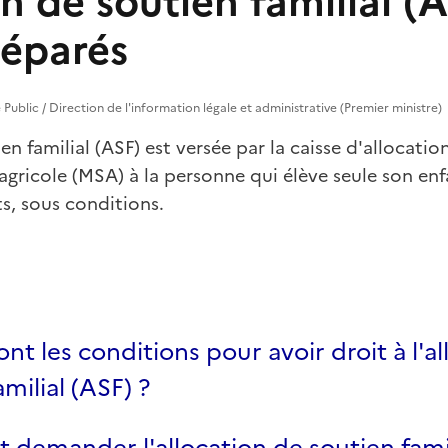
n de soutien familial (A
séparés
ce Public / Direction de l'information légale et administrative (Premier ministre)
en familial (ASF) est versée par la caisse d'allocatio
 agricole (MSA) à la personne qui élève seule son enf
ts, sous conditions.
ont les conditions pour avoir droit à l'a
milial (ASF) ?
emander l'allocation de soutien famil