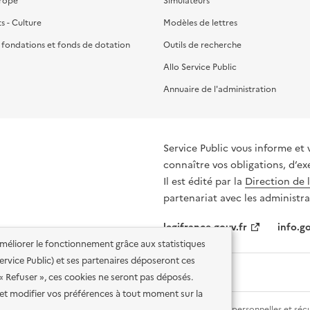
urope
Simulateurs
ts - Culture
Modèles de lettres
, fondations et fonds de dotation
Outils de recherche
Allo Service Public
Annuaire de l'administration
Service Public vous informe et 
connaître vos obligations, d’ex
Il est édité par la
Direction de 
partenariat avec les administra
legifrance.gouv.fr
info.go
'améliorer le fonctionnement grâce aux statistiques
 Service Public) et ses partenaires déposeront ces
 « Refuser », ces cookies ne seront pas déposés.
et modifier vos préférences à tout moment sur la
lité des services en ligne
Mentions légales
Données personnelles et sécu