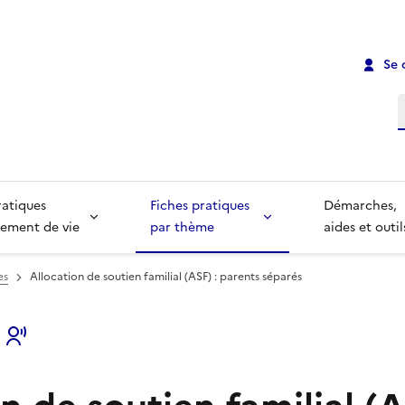
Se 
R
ratiques
Fiches pratiques
Démarches,
ement de vie
par thème
aides et outil
es
Allocation de soutien familial (ASF) : parents séparés
s