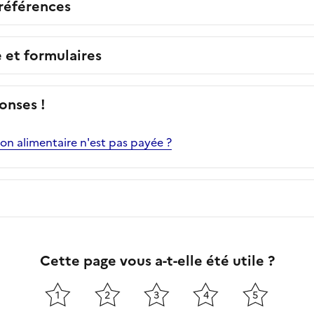
 références
e et formulaires
onses !
sion alimentaire n'est pas payée ?
Cette page vous a-t-elle été utile ?
1
2
3
4
5