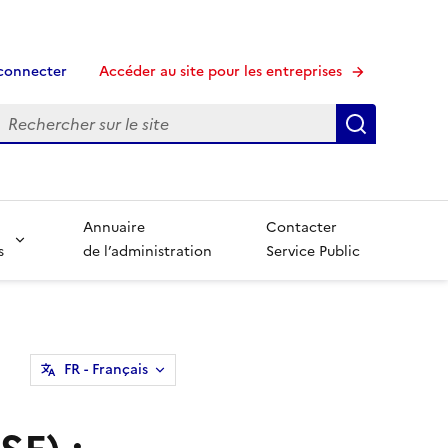
connecter
Accéder au site pour les entreprises
echerche
Recherche
Annuaire
Contacter
s
de l’administration
Service Public
FR
- Français