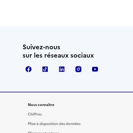
 utile
utile
 été parfaitement utile
Suivez-nous
sur les réseaux sociaux
Facebook
TikTok
LinkedIn
Instagram
YouTube
Nous connaître
Chiffres
Mise à disposition des données