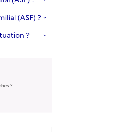
ilial (ASF) ?
uation ?
ches ?