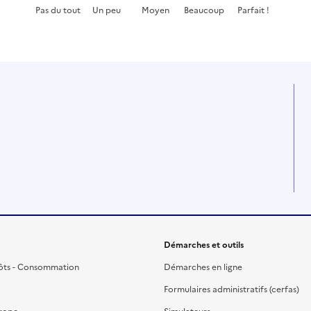
Pas du tout
Un peu
Moyen
Beaucoup
Parfait !
Cette page ne pas m'a pas du tout été utile
Cette page m'a été un peu utile
Cette page m'a été moyennement
Cette page m'a été très 
Cette page m'a
Démarches et outils
ôts - Consommation
Démarches en ligne
Formulaires administratifs (cerfas)