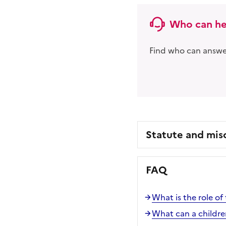
Who can he
Find who can answer
Statute and mis
FAQ
What is the role o
What can a children