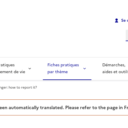
Se 
R
ratiques
Fiches pratiques
Démarches,
ement de vie
par thème
aides et outil
nger: how to report it?
been automatically translated. Please refer to the page in 