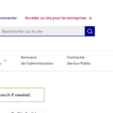
connecter
Accéder au site pour les entreprises
echerche
Recherche
Annuaire
Contacter
s
de l’administration
Service Public
French if needed.