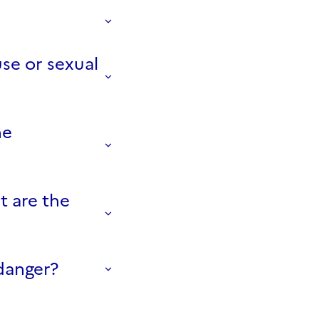
use or sexual
he
t are the
 danger?