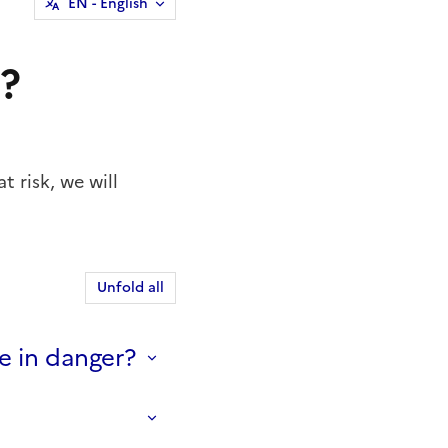
EN
- English
t?
t risk, we will
Unfold all
e in danger?