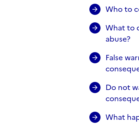
Who to co
What to d
abuse?
False war
consequ
Do not w
consequ
What happ