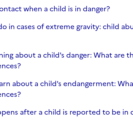
ntact when a child is in danger?
o in cases of extreme gravity: child ab
ning about a child's danger: What are t
ences?
arn about a child's endangerment: Wha
ences?
ens after a child is reported to be in