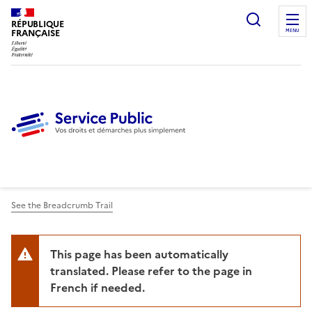
Ouvrir l
RÉPUBLIQUE
FRANÇAISE
MENU
See the Breadcrumb Trail
This page has been automatically
translated. Please refer to the page in
French if needed.