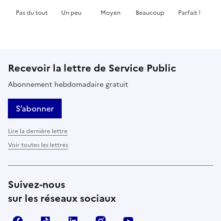
Pas du tout
Un peu
Moyen
Beaucoup
Parfait !
Cette page ne pas m'a pas du tout été utile
Cette page m'a été un peu utile
Cette page m'a été moyennement 
Cette page m'a été très 
Cette page m'
Recevoir la lettre de Service Public
Abonnement hebdomadaire gratuit
S’abonner
Lire la dernière lettre
Voir toutes les lettres
Suivez-nous
sur les réseaux sociaux
Facebook
TikTok
LinkedIn
Instagram
YouTube