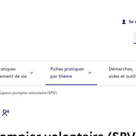
Se 
R
ratiques
Fiches pratiques
Démarches,
ement de vie
par thème
aides et outil
Sapeur-pompier volontaire (SPV)
s