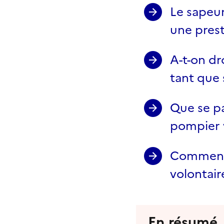
Le sapeur
une pres
A-t-on dr
tant que 
Que se pa
pompier v
Comment 
volontair
En résumé,