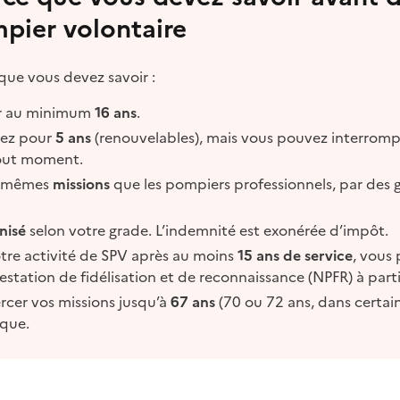
pier volontaire
que vous devez savoir :
ir au minimum
16 ans
.
gez pour
5 ans
(renouvelables), mais vous pouvez interromp
out moment.
s mêmes
missions
que les pompiers professionnels, par des 
nisé
selon votre grade. L’indemnité est exonérée d’impôt.
otre activité de SPV après au moins
15 ans de service
, vous
estation de fidélisation et de reconnaissance (NPFR) à parti
cer vos missions jusqu’à
67 ans
(70 ou 72 ans, dans certain
ique.