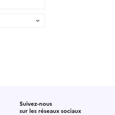
 utile
utile
 été parfaitement utile
Suivez-nous
sur les réseaux sociaux