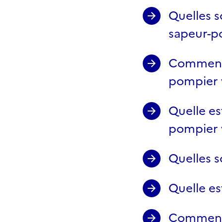
Quelles s
sapeur-p
Comment 
pompier v
Quelle es
pompier v
Quelles s
Quelle es
Comment l