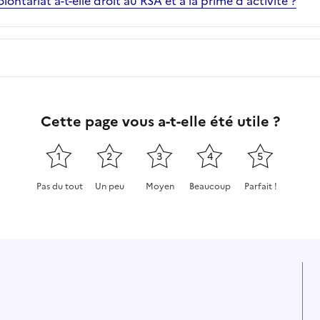
ontariat a-t-elle droit au RSA et à la prime d'activité ?
Cette page vous a-t-elle été utile ?
1
2
3
4
5
Pas du tout
Un peu
Moyen
Beaucoup
Parfait !
Cette page ne pas m'a pas du tout été utile
Cette page m'a été un peu utile
Cette page m'a été moyennement
Cette page m'a été très 
Cette page m'a