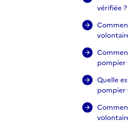
vérifiée ?
Comment 
volontair
Comment 
pompier v
Quelle es
pompier v
Comment 
volontair