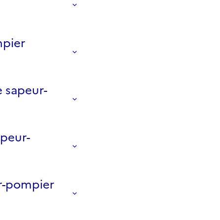
mpier
 sapeur-
apeur-
r-pompier