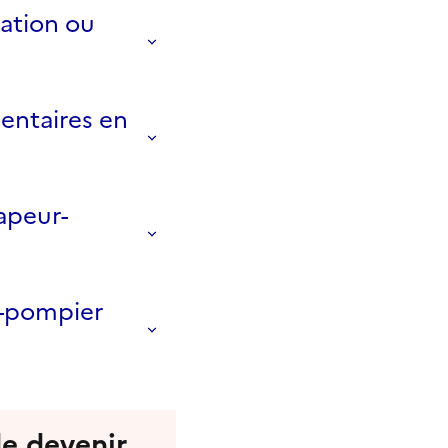
cation ou
mentaires en
apeur-
r-pompier
de devenir