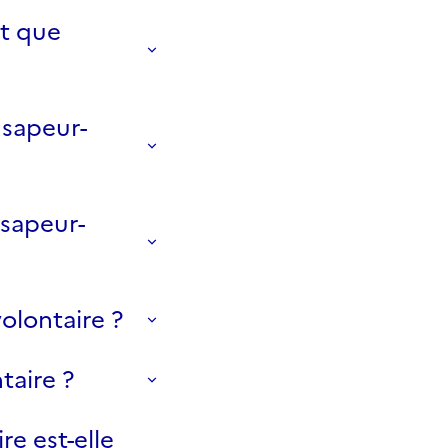
nt que
sapeur-
 sapeur-
olontaire ?
taire ?
e est-elle