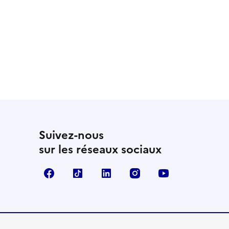
 utile
utile
 été parfaitement utile
Suivez-nous
sur les réseaux sociaux
Facebook
TikTok
LinkedIn
Instagram
YouTube