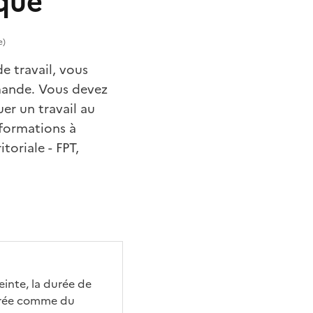
ique
e)
e travail, vous
emande. Vous devez
er un travail au
nformations à
toriale - FPT,
einte, la durée de
dérée comme du