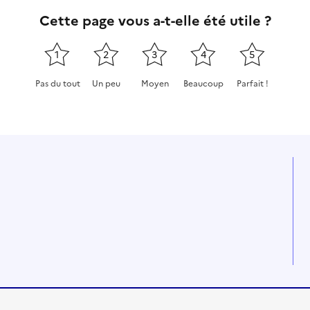
Cette page vous a-t-elle été utile ?
1
2
3
4
5
Pas du tout
Un peu
Moyen
Beaucoup
Parfait !
Cette page ne pas m'a pas du tout été utile
Cette page m'a été un peu utile
Cette page m'a été moyennement
Cette page m'a été très 
Cette page m'a