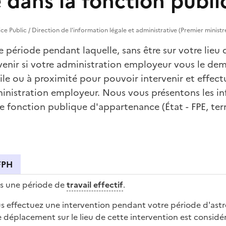
e dans la fonction publ
vice Public / Direction de l'information légale et administrative (Premier ministr
e période pendant laquelle, sans être sur votre lieu d
venir si votre administration employeur vous le d
ile ou à proximité pour pouvoir intervenir et effectu
ministration employeur. Nous vous présentons les i
e fonction publique d'appartenance (État - FPE, terri
FPH
pas une période de
travail effectif
.
us effectuez une intervention pendant votre période d'astr
de déplacement sur le lieu de cette intervention est consi