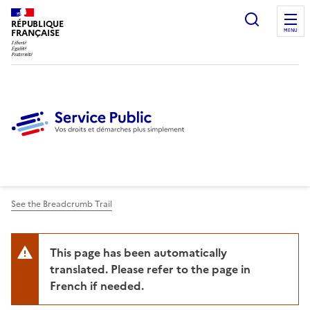
Ouvrir l
RÉPUBLIQUE
FRANÇAISE
MENU
See the Breadcrumb Trail
This page has been automatically
translated. Please refer to the page in
French if needed.