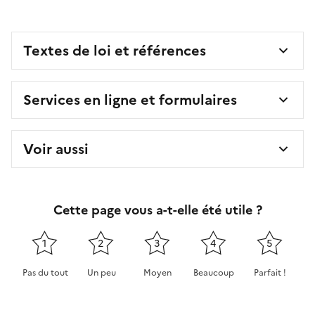
Textes de loi et références
Services en ligne et formulaires
Voir aussi
Cette page vous a-t-elle été utile ?
1
2
3
4
5
Pas du tout
Un peu
Moyen
Beaucoup
Parfait !
Cette page ne pas m'a pas du tout été utile
Cette page m'a été un peu utile
Cette page m'a été moyennement 
Cette page m'a été très 
Cette page m'