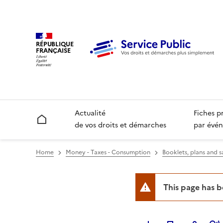
RÉPUBLIQUE
FRANÇAISE
Actualité
Fiches p
Accueil
de vos droits et démarches
par évén
Home
Money - Taxes - Consumption
Booklets, plans and 
This page has 