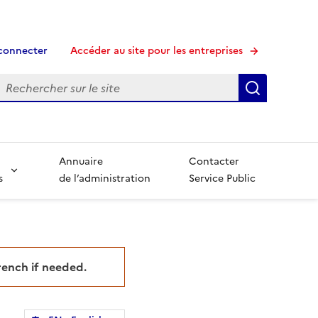
connecter
Accéder au site pour les entreprises
echerche
Recherche
Annuaire
Contacter
s
de l’administration
Service Public
French if needed.