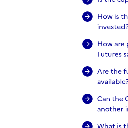
How is th
invested
How are p
Futures s
Are the f
available
Can the C
another i
What is t