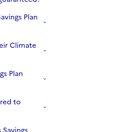
avings Plan
eir Climate
gs Plan
rred to
s Savings