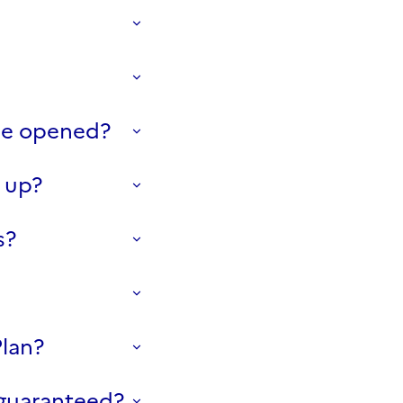
be opened?
 up?
s?
Plan?
n guaranteed?