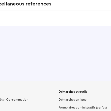
cellaneous references
Démarches et outils
ôts - Consommation
Démarches en ligne
Formulaires administratifs (cerfas)