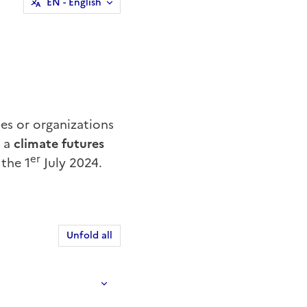
EN
- English
ses or organizations
n a
climate futures
er
 the 1
July 2024.
Unfold all