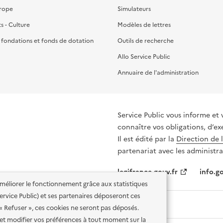
urope
Simulateurs
ts - Culture
Modèles de lettres
, fondations et fonds de dotation
Outils de recherche
Allo Service Public
Annuaire de l'administration
Service Public vous informe et 
connaître vos obligations, d’ex
Il est édité par la
Direction de 
partenariat avec les administra
legifrance.gouv.fr
info.go
'améliorer le fonctionnement grâce aux statistiques
 Service Public) et ses partenaires déposeront ces
 « Refuser », ces cookies ne seront pas déposés.
et modifier vos préférences à tout moment sur la