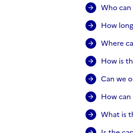
Who can 
How long 
Where ca
How is th
Can we op
How can w
What is t
Is the ca